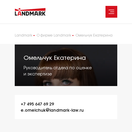
Landmark
О фирме Landmark
Омельчук Екатерина
О фирме
Услуги
Омельчук Екатерина
Команда
Проекты
Руководитель отдела по оценке
Коммерческая недвижимость
Пресс-центр
и экспертизе
и строительство
Карьера
Несостоятельность,
Контакты
банкротство
Практика разрешения
споров
Оценка и экспертиза
+7 495 647 69 29
Услуги частным лицам
e.omelchuk@landmark-law.ru
Налоговая практика