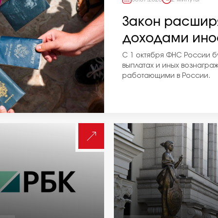
Закон расширя
доходами ино
С 1 октября ФНС России б
выплатах и иных вознагра
работающими в России.