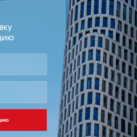
вку
цию
ацию