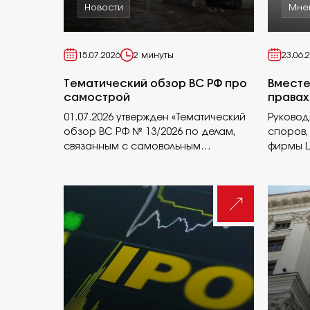
Новости
Мне
15.07.2026
2 минуты
23.06.
Тематический обзор ВС РФ про
Вместе
самострой
правах
01.07.2026 утвержден «Тематический
Руковод
обзор ВС РФ № 13/2026 по делам,
споров,
связанным с самовольным
фирмы L
строительством»
совмест
об имущ
виды быв