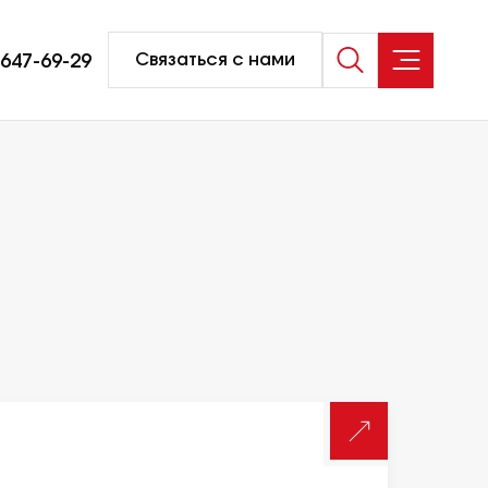
-647-69-29
Связаться с нами
Услуги
Коммерческая недвижимость и
строительство
р
Несостоятельность, банкротство
Практика разрешения споров
Оценка и экспертиза
Услуги частным лицам
Налоговая практика