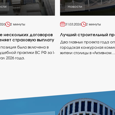
ости
Новости
2026
2 минуты
31.03.2026
2 минуты
е нескольких договоров
Лучший строительный пр
еняет страховую выплату
Два главных проекта года о
позиция была включена в
городская конкурсная коми
удебной практики ВС РФ за I-
жители столицы в «Активном
тал 2026 года.
гражданине». Кроме того, бу
выбраны победители в 13 от
номинациях.