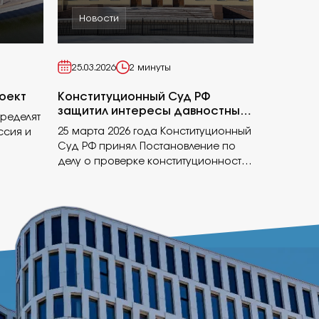
Новости
25.03.2026
2 минуты
оект
Конституционный Суд РФ
защитил интересы давностных
пределят
владельцев
25 марта 2026 года Конституционный
ссия и
Суд РФ принял Постановление по
делу о проверке конституционности
дут
пункта 3 статьи 234 ГК РФ.
дельных