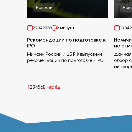
Новости
Нов
29.04.2026
2 минуты
13.04.
Рекомендации по подготовке к
Наличи
IPO
не отм
Минфин России и ЦБ РФ выпустили
Данная 
рекомендации по подготовке к IPO
обзор с
ый квар
1
2
3
4
5
6
Вперёд