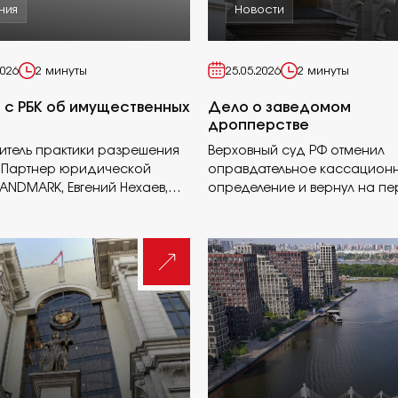
ния
Новости
2026
2 минуты
25.05.2026
2 минуты
 с РБК об имущественных
Дело о заведомом
дропперстве
итель практики разрешения
Верховный суд РФ отменил
 Партнер юридической
оправдательное кассацион
ANDMARK, Евгений Нехаев,
определение и вернул на п
но РБК подготовили статью,
дело против дроппера.
ественных правах, какие
ают и как их защитить.