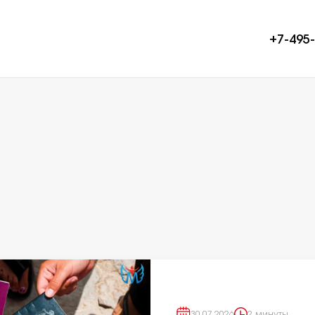
+7-495
О фирме
Команда
Проекты
Пресс-цент
Карьера
Контакты
30.07.2026
2 минуты