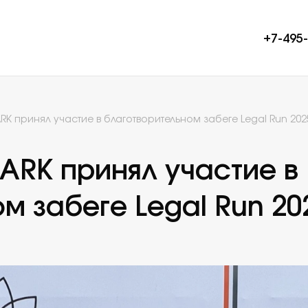
+7-495
RK принял участие в благотворительном забеге Legal Run 202
О фирме
ARK принял участие в
Команда
Проекты
м забеге Legal Run 20
Пресс-цент
Карьера
Контакты