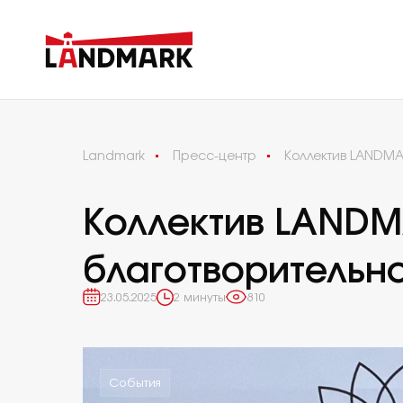
Landmark
Пресс-центр
Коллектив LANDMA
Коллектив LANDM
благотворительно
23.05.2025
2 минуты
810
События