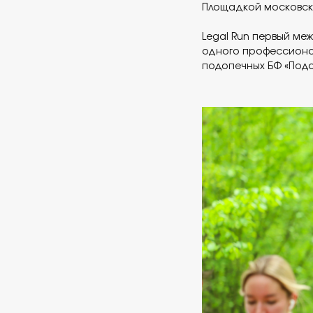
Площадкой московско
Legal Run первый ме
одного профессионал
подопечных БФ «Пода