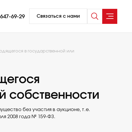
-647-69-29
Связаться с нами
одящегося в государственной или
Услуги
щегося
Коммерческая недвижимость и
строительство
ой собственности
р
Несостоятельность, банкротство
Практика разрешения споров
ество без участия в аукционе, т.е.
Оценка и экспертиза
я 2008 года № 159-ФЗ.
Услуги частным лицам
Налоговая практика