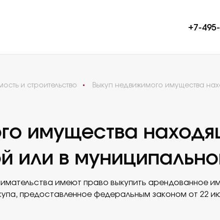
+7-495
ость и строительство
Выкуп недвижимого имущества нах
О фирме
Команда
го имущества находя
Проекты
ой или в муниципальн
Пресс-цент
Карьера
имательства имеют право выкупить арендованное имущ
Контакты
па, предоставленное федеральным законом от 22 июл