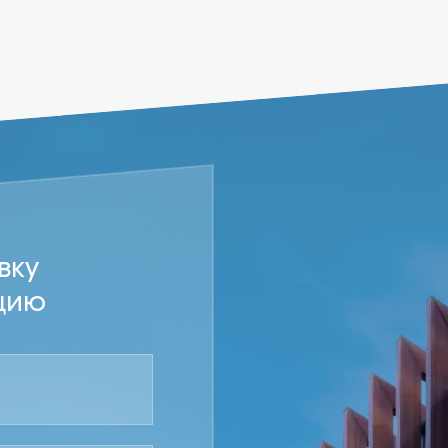
вку
цию