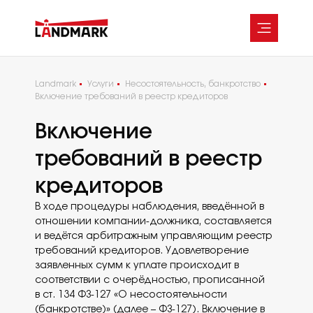
Landmark
Услуги
Несостоятельность, банкротство
Включение требований в реестр кредиторов
Включение
О фирме
Услуги
Команда
требований в реестр
Проекты
Коммерческая недвижимость
Пресс-центр
кредиторов
и строительство
Карьера
Несостоятельность,
Контакты
банкротство
В ходе процедуры наблюдения, введённой в
Практика разрешения
отношении компании-должника, составляется
споров
и ведётся арбитражным управляющим реестр
Оценка и экспертиза
требований кредиторов. Удовлетворение
Услуги частным лицам
заявленных сумм к уплате происходит в
Налоговая практика
соответствии с очерёдностью, прописанной
в ст. 134 ФЗ-127 «О несостоятельности
(банкротстве)» (далее – ФЗ-127). Включение в