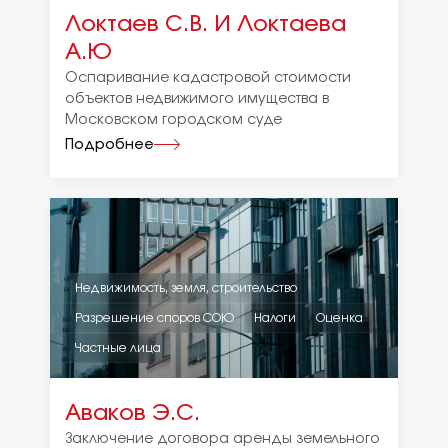
Локтаев С.В. И Локтаева
А.Ю
Оспаривание кадастровой стоимости
объектов недвижимого имущества в
Московском городском суде
Подробнее
Недвижимость, земля, строительство
Разрешение споров СОЮ
Налоги
Оценка
Частные лица
Аваков Э.С.
Заключение договора аренды земельного